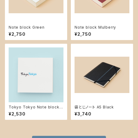
Note block Green
Note block Mulberry
¥2,750
¥2,750
Tokyo Tokyo Note block
袋とじノート A5 Black
White
¥2,530
¥3,740